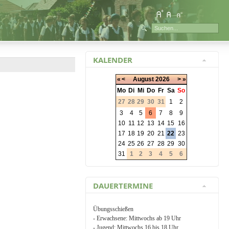
KALENDER
«
<
August
2026
>
»
Mo
Di
Mi
Do
Fr
Sa
So
27
28
29
30
31
1
2
3
4
5
6
7
8
9
10
11
12
13
14
15
16
17
18
19
20
21
22
23
24
25
26
27
28
29
30
31
1
2
3
4
5
6
DAUERTERMINE
Übungsschießen
- Erwachsene: Mittwochs ab 19 Uhr
- Jugend: Mittwochs 16 bis 18 Uhr