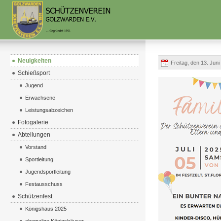
Neuigkeiten
Freitag, den 13. Jun
Schießsport
Jugend
Erwachsene
Leistungsabzeichen
Fotogalerie
Abteilungen
Vorstand
Sportleitung
Jugendsportleitung
Festausschuss
Schützenfest
Königshaus 2025