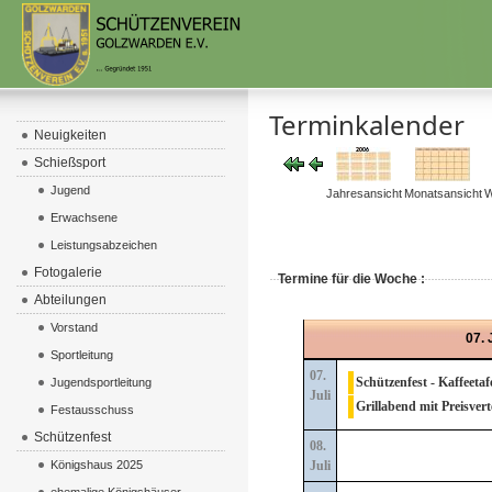
Terminkalender
Neuigkeiten
Schießsport
Jugend
Jahresansicht
Monatsansicht
W
Erwachsene
Leistungsabzeichen
Fotogalerie
Termine für die Woche :
Abteilungen
Vorstand
07. 
Sportleitung
07.
Schützenfest - Kaffeetafe
Jugendsportleitung
Juli
Grillabend mit Preisvert
Festausschuss
Schützenfest
08.
Königshaus 2025
Juli