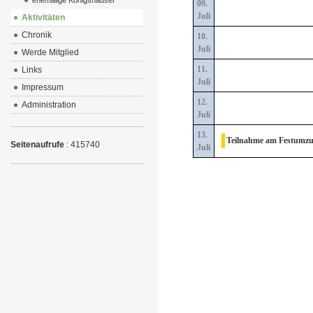
ehemalige Königshäuser
09.
Juli
Aktivitäten
Chronik
10.
Juli
Werde Mitglied
11.
Links
Juli
Impressum
12.
Administration
Juli
13.
Teilnahme am Festumzu
Seitenaufrufe
: 415740
Juli