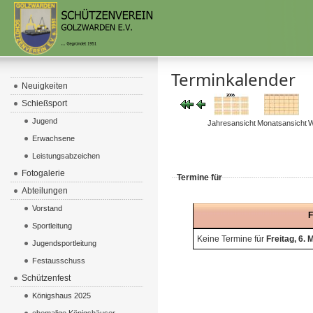
Terminkalender
Neuigkeiten
Schießsport
Jugend
Jahresansicht
Monatsansicht
W
Erwachsene
Leistungsabzeichen
Fotogalerie
Termine für
Abteilungen
Vorstand
F
Sportleitung
Keine Termine für
Freitag, 6.
Jugendsportleitung
Festausschuss
Schützenfest
Königshaus 2025