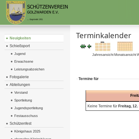
Terminkalender
Neuigkeiten
Schießsport
Jugend
Jahresansicht
Monatsansicht
W
Erwachsene
Leistungsabzeichen
Fotogalerie
Termine für
Abteilungen
Vorstand
Frei
Sportleitung
Keine Termine für
Freitag, 12
Jugendsportleitung
Festausschuss
Schützenfest
Königshaus 2025