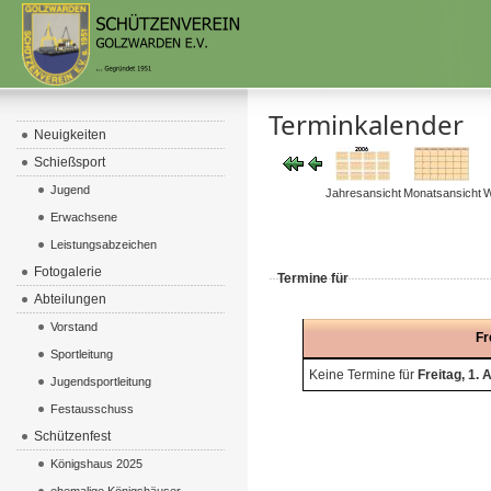
Terminkalender
Neuigkeiten
Schießsport
Jugend
Jahresansicht
Monatsansicht
W
Erwachsene
Leistungsabzeichen
Fotogalerie
Termine für
Abteilungen
Vorstand
Fr
Sportleitung
Keine Termine für
Freitag, 1.
Jugendsportleitung
Festausschuss
Schützenfest
Königshaus 2025