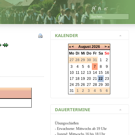
KALENDER
«
<
August
2026
>
»
Mo
Di
Mi
Do
Fr
Sa
So
27
28
29
30
31
1
2
3
4
5
6
7
8
9
10
11
12
13
14
15
16
17
18
19
20
21
22
23
24
25
26
27
28
29
30
31
1
2
3
4
5
6
DAUERTERMINE
Übungsschießen
- Erwachsene: Mittwochs ab 19 Uhr
- Jugend: Mittwochs 16 bis 18 Uhr