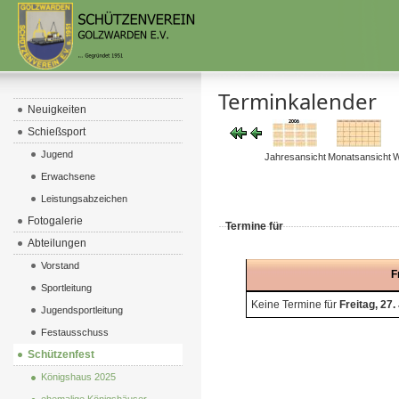
Terminkalender
Neuigkeiten
Schießsport
Jugend
Jahresansicht
Monatsansicht
W
Erwachsene
Leistungsabzeichen
Fotogalerie
Termine für
Abteilungen
Vorstand
F
Sportleitung
Keine Termine für
Freitag, 27.
Jugendsportleitung
Festausschuss
Schützenfest
Königshaus 2025