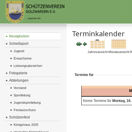
Terminkalender
Neuigkeiten
Schießsport
Jugend
Jahresansicht
Monatsansicht
W
Erwachsene
Leistungsabzeichen
Fotogalerie
Termine für
Abteilungen
Vorstand
M
Sportleitung
Keine Termine für
Montag, 16.
Jugendsportleitung
Festausschuss
Schützenfest
Königshaus 2025