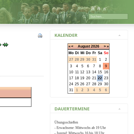
KALENDER
«
<
August
2026
>
»
Mo
Di
Mi
Do
Fr
Sa
So
27
28
29
30
31
1
2
3
4
5
6
7
8
9
10
11
12
13
14
15
16
17
18
19
20
21
22
23
24
25
26
27
28
29
30
31
1
2
3
4
5
6
DAUERTERMINE
Übungsschießen
- Erwachsene: Mittwochs ab 19 Uhr
- Jugend: Mittwochs 16 bis 18 Uhr